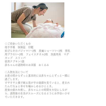
◇ご持参いただくもの
母子手帳 保険証 印鑑
前びらきのパジャマ1〜2枚 産褥ショーツ1〜2枚 授乳
用ブラの1〜2枚 フェイスタオル2枚 洗面用具 マグ
カップ スリッパ
夜用ナプキン1袋
赤ちゃんの退院時のお洋服 おくるみ
◇入院生活について
お産の時からずっと基本的には赤ちゃんとずっと一緒に
過ごします。
すやすやと横で眠る我が子の寝顔を見ていると、産まれ
たんだなぁと幸せを噛みしめるひととき。
産後の疲れを癒し、赤ちゃんとの時間を大切にしなが
ら、退院後の生活がスムーズになるようにお手伝いさせ
ていただきます。