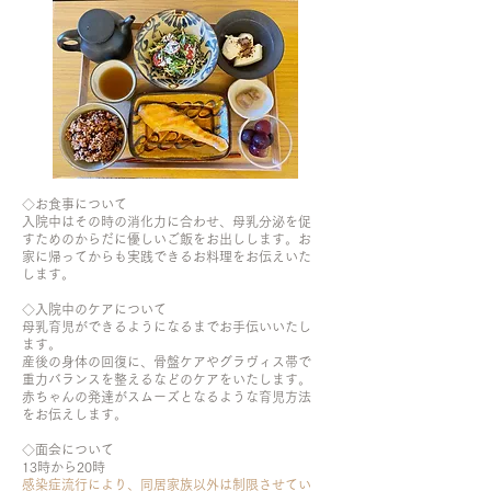
◇お食事について
入院中はその時の消化力に合わせ、母乳分泌を促
すためのからだに優
しいご飯をお出しします。お
家に帰ってからも実践できるお料理をお
伝えいた
します。
◇入院中のケアについて
母乳育児ができるようになるまでお手伝いいたし
ます。
産後の身体の回復に、骨盤ケアやグラヴィス帯で
重力バランスを整え
るなどのケアをいたします。
赤ちゃんの発達がスムーズとなるような育児方法
をお伝えします。
◇面会について
13時から20時
感染症流行により、同居家族以外は制限させてい