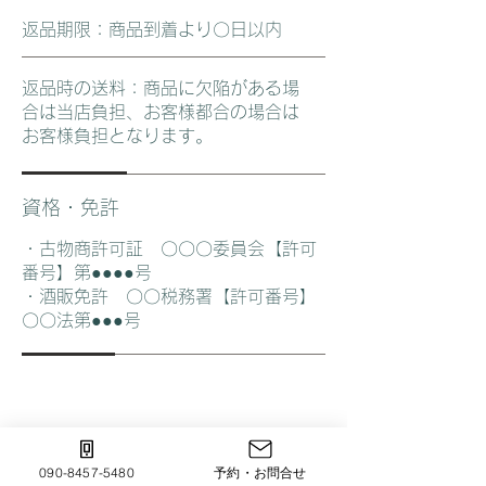
返品期限：商品到着より〇日以内
返品時の送料：商品に欠陥がある場
合は当店負担、お客様都合の場合は
お客様負担となります。
資格・免許
・古物商許可証 〇〇〇委員会【許可
番号】第●●●●号
・酒販免許 〇〇税務署【許可番号】
〇〇法第●●●号
ママになるまで
ママになっても ずっと寄り添う助産院
090-8457-5480
予約・お問合せ