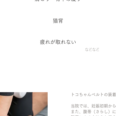
猫背
疲れが取れない
などなど
トコちゃんベルトの装
当院では、妊娠初期か
また、腹帯（さらし）