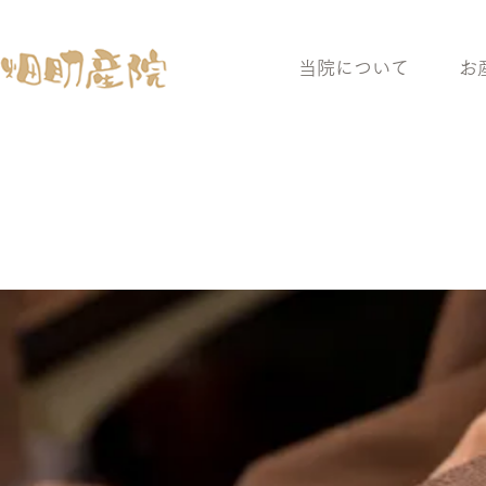
当院について
お