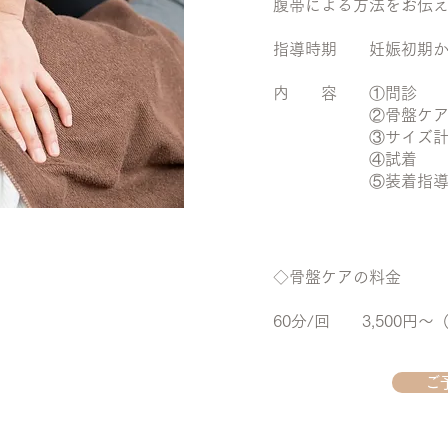
腹帯による方法をお伝
指導時期 妊娠初期か
内 容 ①問診
②骨盤ケアの
③サイズ計
④試着
⑤装着指
◇骨盤ケアの料金
60分/回 3,500円
ご